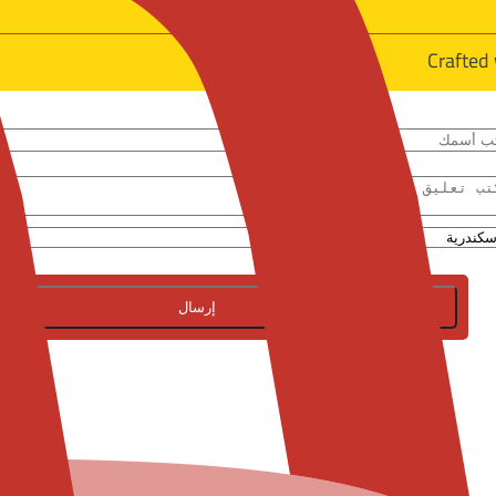
Crafted
إرسال