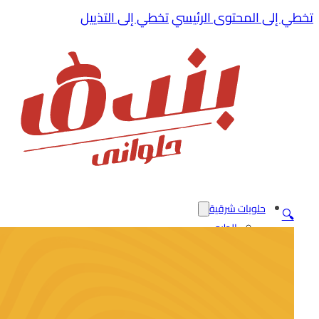
hacklink
film izle
تخطي إلى المحتوى الرئيسي
hacklink
تخطي إلى التذييل
hack forum
hacklink
حلويات شرقية
🔍
الطرى
كنافة
ميكس شرقى
علب
حلويات غربية