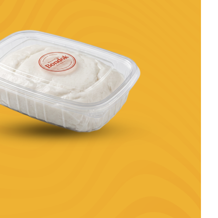
جاتوه
تورت
اسبيشيال
مخبوزات
دوناتس
حلو
حادق
كحك وبسكويت
كحك
بسكويت
بيتي فور
غريبة
شوكولاته
كارولينا
حلاوة المولد
علب مشكل
نواشف