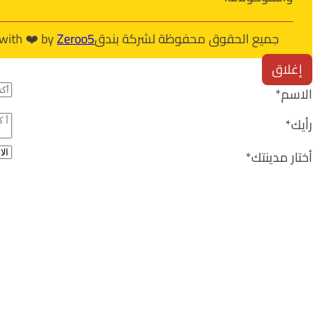
جميع الحقوق محفوظة لشركة بندق
Zeroo5
 with ❤️ by
إغلاق
الاسم
*
رأيك
*
أختار مدينتك
*